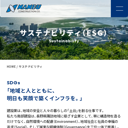
サステナビリティ（ESG）
Sustainability
HOME
/
サステナビリティ
SDGs
「地域と人とともに、
明日も笑顔で築くインフラを。」
建設業は、地域の安全と人々の暮らしの「土台」を創る仕事です。
私たち南部建設は、長野県諏訪地域に根ざす企業として、単に構造物を造る
だけでなく、
自然環境への配慮（Environment）、地域社会と社員の幸福の
追求（Social）、
そして誠実な組織体制（Governance）を三位一体で推進し、