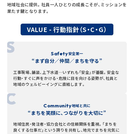
地域社会に提供。
社員一人ひとりの成長こそが、ミッションを
果たす鍵となります。
VALUE - 行動指針（S・C・G）
Safety
安全第一
“まず自分／仲間／まちを守る”
工事現場、舗装、上下水道…いずれも「安全」が基盤。安全な
行動・すぐに声をかける・危険に目を向ける姿勢が、社員と
地域のウェルビーイングに直結します。
Community
地域と共に
“まちを笑顔に、つながりを大切に”
地域住民・発注者・協力会社との信頼関係を重視。「まちを
良くする仕事だ」という誇りを共有し、地元でまちを元気に