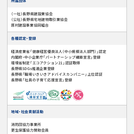
所属団体
（一社）長野県建設業協会
（公社）長野県宅地建物取引業協会
原村建設事業協同組合
各種認定・登録
経済産業省「健康経営優良法人（中小規模法人部門）」認定
内閣府・中小企業庁「パートナーシップ構築宣言」登録
環境省制定「エコアクション21」認証取得
長野県SDGs推進企業登録
長野県「職場いきいきアドバイスカンパニー」上位認証
長野県「社員の子育て応援宣言」登録
地域・社会貢献活動
消防団協力事業所
更生保護協力賛助会員