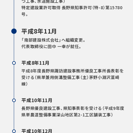
つ工事、水道施設工事）
特定建設業許可取得 長野県知事許可（特-8）第15780
号。
平成8年11月
「南部建設株式会社」へ組織変更。
代表取締役に田中 一幸が就任。
平成8年11月
平成8年度長野県諏訪建設事務所優良工事所長表彰を
受ける（県単兼用側溝整備工事（主）茅野小淵沢韮崎
線）
平成10年11月
長野県優良建設工事、県知事表彰を受ける（平成9年度​
県単農道整備事業深山地区第2-1工区舗装工事）
平成10年12月